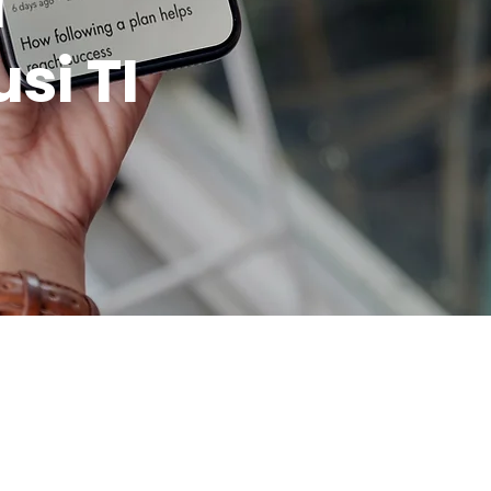
a
usi TI