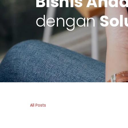
Bisnis And
dengan
Sol
All Posts