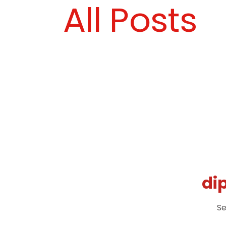
All Posts
di
Se