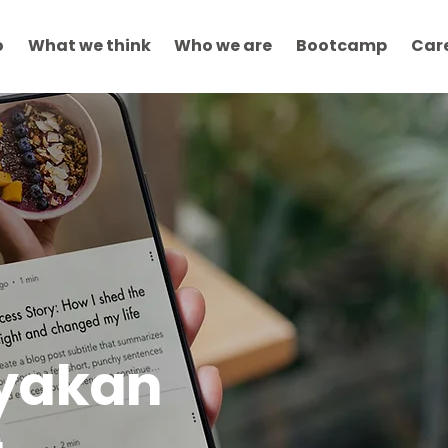
o
What we think
Who we are
Bootcamp
Car
yakan